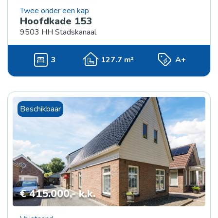
Twee onder een kap
Hoofdkade 153
9503 HH Stadskanaal
3
127.7 m²
A+
Beschikbaar
€ 415.000,- k.k.