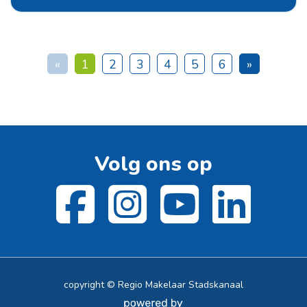
«
1
2
3
4
5
6
»
Volg ons op
copyright © Regio Makelaar Stadskanaal