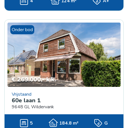
4
124 m²
A+
Onder bod
€ 269.000,- k.k.
Vrijstaand
60e laan 1
9648 GL Wildervank
5
184.8 m²
G