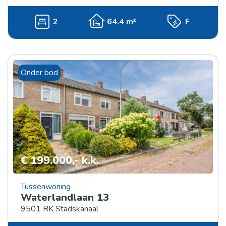
2
64.4 m²
F
Onder bod
€ 199.000,- k.k.
Tussenwoning
Waterlandlaan 13
9501 RK Stadskanaal