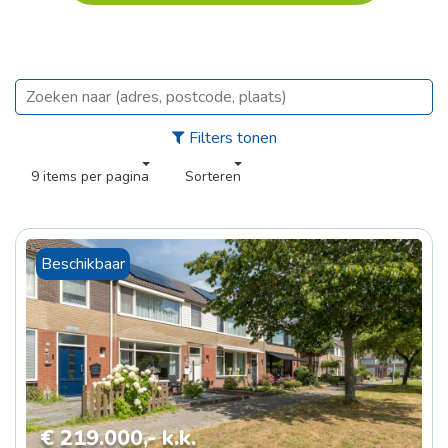
Filters tonen
9
items per pagina
Sorteren
Beschikbaar
€ 219.000,- k.k.