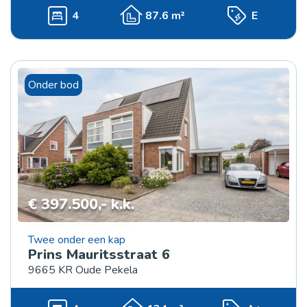
4
87.6 m²
E
Onder bod
€ 397.500,- k.k.
Twee onder een kap
Prins Mauritsstraat 6
9665 KR Oude Pekela