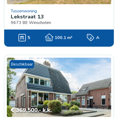
Tussenwoning
Lekstraat 13
9673 BE Winschoten
5
100.1 m²
A
Beschikbaar
€ 369.500,- k.k.