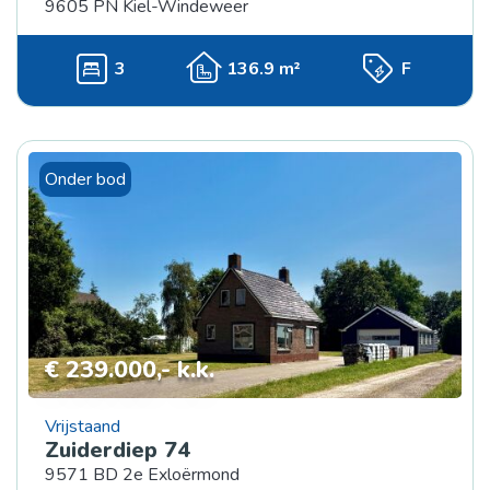
9605 PN Kiel-Windeweer
3
136.9 m²
F
Onder bod
€ 239.000,- k.k.
Vrijstaand
Zuiderdiep 74
9571 BD 2e Exloërmond