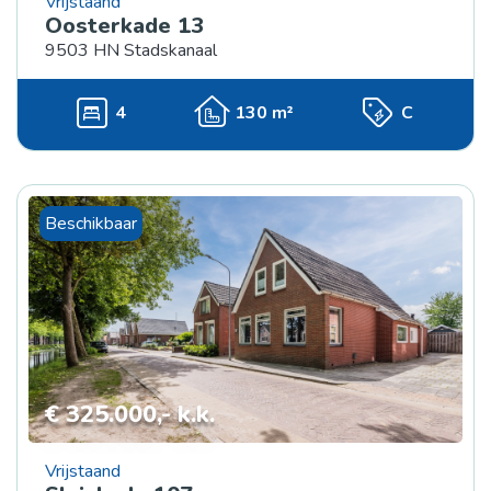
Vrijstaand
Oosterkade 13
9503 HN Stadskanaal
4
130 m²
C
Beschikbaar
€ 325.000,- k.k.
Vrijstaand