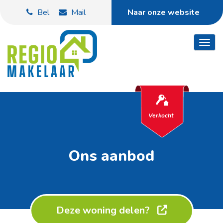
Bel
Mail
Naar onze website
Toggl
Verkocht
Ons aanbod
Deze woning delen?