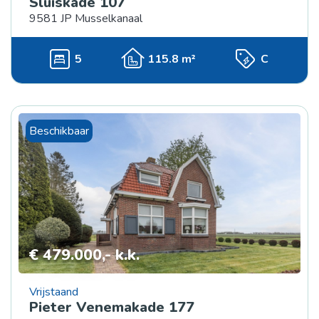
Sluiskade 107
9581 JP Musselkanaal
5
115.8 m²
C
Beschikbaar
€ 479.000,- k.k.
Vrijstaand
Pieter Venemakade 177